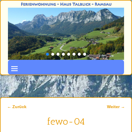
← Zurück
Weiter →
Bilder-Navigation
fewo-04