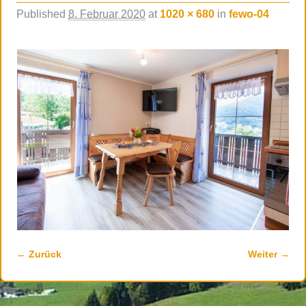
Published
8. Februar 2020
at
1020 × 680
in
fewo-04
← Zurück
Weiter →
Bilder-Navigation